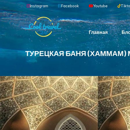
Перейти к основному содержанию
Instagram
Facebook
Youtube
Tikt
Main navigation
Главная
Бл
ТУРЕЦКАЯ БАНЯ (ХАММАМ)