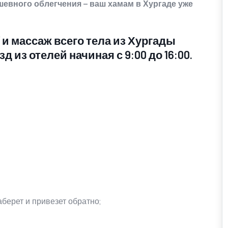
евного облегчения – ваш хамам в Хургаде уже
Мы благодарим Вас за…
и массаж всего тела из Хургады
Александр (Гость)
из отелей начиная с 9:00 до 16:00.
ЛУКСОР
01/11/2026 - 00:37
Мы благодарим Вас за
оставленный отзыв и слова
благодарности. Также мы очень
рады, что смогли организовать
прекрасный отдых для Вас.
Надеемся увидеть Вас снова.
До новых встреч!!!
аберет и привезет обратно;