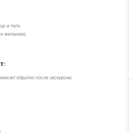
цо и тело
по желанию);
т:
ривезет обратно после экскурсии;
: