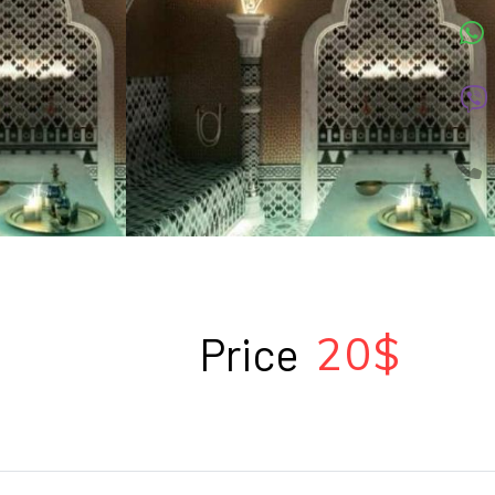
20$
Price