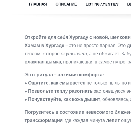
ГЛАВНАЯ
ОПИСАНИЕ
LISTING AMENTIES
В
Откройте для себя Хургаду с новой, шелкови
Хамам в Хургаде
– это не просто парная. Это
д
теплом, которое
окутывает
, а не обжигает. За
влажная дымка
, проникающая в самое нутро, р
Этот ритуал – алхимия комфорта:
•
Ощутите, как смывается
не только пыль, но 
•
Позвольте теплу разогнать
застоявшуюся э
•
Почувствуйте, как кожа дышит
, обновляясь,
Погрузитесь в состояние невесомого блажен
трансформация
, где каждая минута
лепит
ощущ