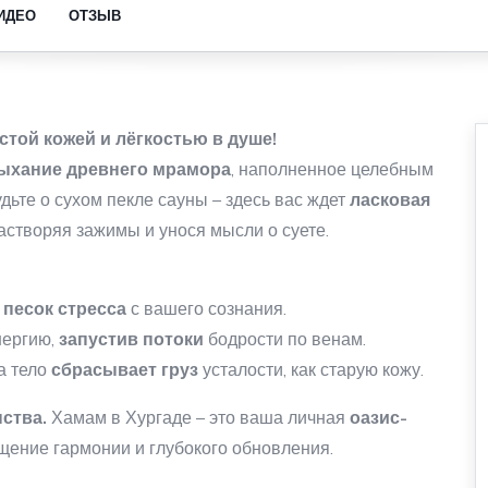
ИДЕО
ОТЗЫВ
стой кожей и лёгкостью в душе!
ыхание древнего мрамора
, наполненное целебным
будьте о сухом пекле сауны – здесь вас ждет
ласковая
астворяя зажимы и унося мысли о суете.
и
песок стресса
с вашего сознания.
нергию,
запустив потоки
бодрости по венам.
 а тело
сбрасывает груз
усталости, как старую кожу.
ства.
Хамам в Хургаде – это ваша личная
оазис-
ение гармонии и глубокого обновления.