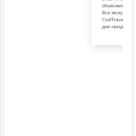
объяснили расположение и ориентиры.
Все экскурсии заказала только через
CoоlТravel24, в том числе Луксор 2
дня +воздушный шар.