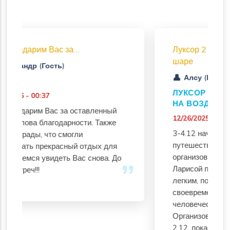
Луксор 2 дня + полет на воздушном
шаре
Алсу (Гость)
ЛУКСОР НА 2 ДНЯ С ПОЛЁТОМ
НА ВОЗДУШНОМ ШАРЕ
вленный
12/26/2025 - 05:07
. Также
3-4.12 начну с того, что своё
путешествие в Египет начала
дых для
организовывать заранее. Списалась с
нова. До
Ларисой по вацап, общение было
легким, получала ответы на вопросы
своевременно, подсказки и просто
человеческое отношение.
Организовали трансфер с аэропорта
2.12, показали где поменять валюту,