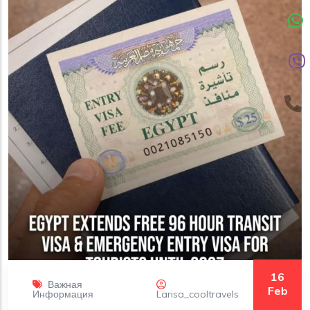
16
Важная
Feb
Информация
Larisa_cooltravels