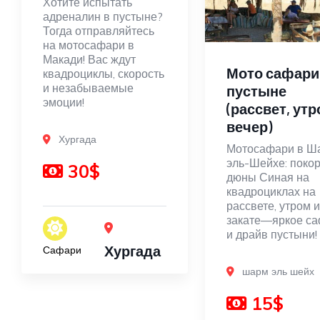
Хотите испытать
адреналин в пустыне?
Тогда отправляйтесь
на мотосафари в
Макади! Вас ждут
Мото сафари
квадроциклы, скорость
и незабываемые
пустыне
эмоции!
(рассвет, утр
вечер)
Хургада
Мотосафари в Ш
эль-Шейхе: поко
30$
дюны Синая на
квадроциклах на
рассвете, утром 
закате—яркое с
и драйв пустыни!
Хургада
Сафари
шарм эль шейх
15$