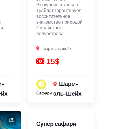
Экскурсия в каньон
Туайлат гарантирует
восхитительное
т
знакомство природой
ия
Синайского
полуострова.
шарм эль шейх
15$
м-
Шарм-
ейх
эль-Шейх
Сафари
Супер сафари