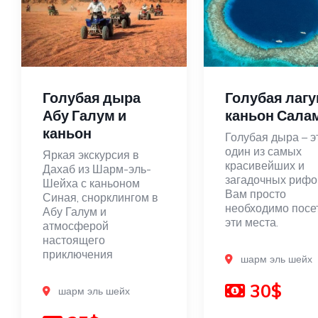
Голубая дыра
Голубая лагу
Абу Галум и
каньон Сала
каньон
Голубая дыра – э
один из самых
Яркая экскурсия в
красивейших и
Дахаб из Шарм-эль-
загадочных рифо
Шейха с каньоном
Вам просто
Синая, снорклингом в
необходимо посе
Абу Галум и
эти места.
атмосферой
настоящего
приключения
шарм эль шейх
30$
шарм эль шейх