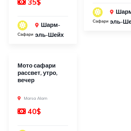
35$
Шар
эль-Ш
Сафари
Шарм-
эль-Шейх
Сафари
Мото сафари
рассвет, утро,
вечер
Marsa Alam
40$