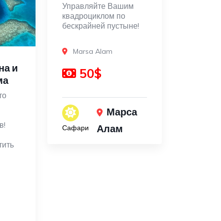
Управляйте Вашим
квадроциклом по
бескрайней пустыне!
Marsa Alam
на и
50$
ма
то
Марса
в!
Алам
Сафари
тить