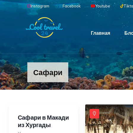
Перейти к основному содержанию
Instagram
Facebook
Youtube
Tikt
Main navigation
Главная
Бл
Сафари
Сафари в Макади
из Хургады