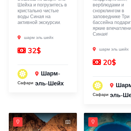
Шейха и погрузитесь в
верблюдами и
кристально чистые
снорклингом в
воды Синая на
заповеднике Три
активной экскурсии.
бассейна подари
яркие впечатлен
Синая!
шарм эль шейх
32$
шарм эль шейх
20$
Шарм-
эль-Шейх
Сафари
Шар
эль-Ш
Сафари