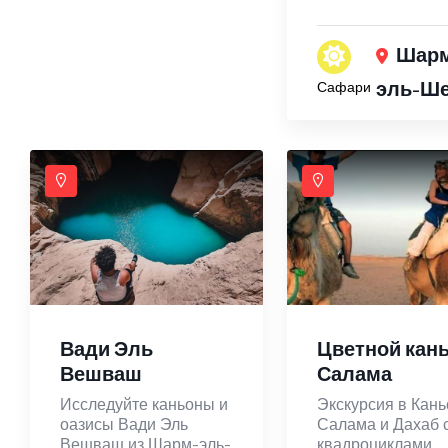
Шар
эль-Ш
Сафари
Вади Эль
Цветной кан
Вешваш
Салама
Исследуйте каньоны и
Экскурсия в Кань
оазисы Вади Эль
Салама и Дахаб 
Вешваш из Шарм-эль-
квадроциклами,