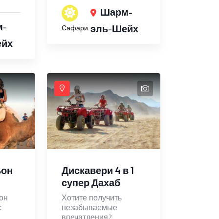
Шарм-
м-
эль-Шейх
Сафари
ейх
ьон
Дискавери 4 в 1
супер Дахаб
он
Хотите получить
с
незабываемые
впечатления?