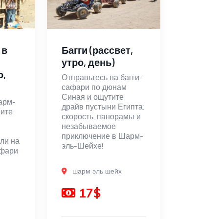
 в
Багги (рассвет,
утро, день)
о,
Отправьтесь на багги-
сафари по дюнам
Синая и ощутите
арм-
драйв пустыни Египта:
рите
скорость, панорамы и
незабываемое
приключение в Шарм-
или на
эль-Шейхе!
афари
шарм эль шейх
17$