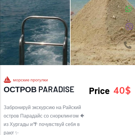
морские прогулки
ОСТРОВ PARADISE
40$
Price
Забронируй экскурсию на Райский
остров Парадайс со снорклингом 🐠
из Хургады и🌴 почувствуй себя в
раю! ✨