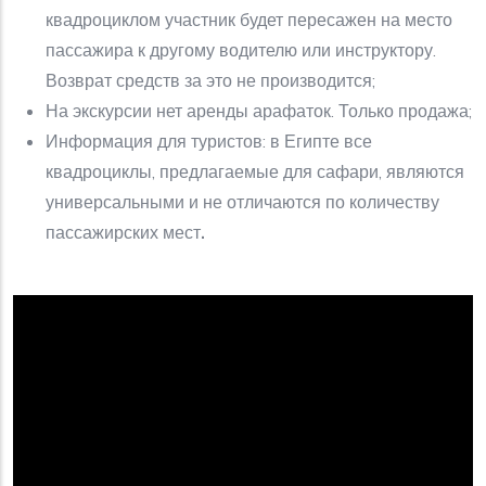
квадроциклом участник будет пересажен на место
пассажира к другому водителю или инструктору.
Возврат средств за это не производится;
На экскурсии нет аренды арафаток. Только продажа;
Информация для туристов: в Египте все
квадроциклы, предлагаемые для сафари, являются
универсальными и не отличаются по количеству
пассажирских мест
.