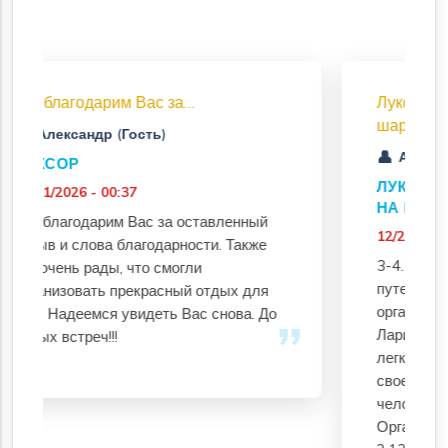
Луксор 2 дня + полет на воздушном
шаре
Алсу (Гость)
ЛУКСОР НА 2 ДНЯ С ПОЛЁТОМ
НА ВОЗДУШНОМ ШАРЕ
тавленный
12/26/2025 - 05:07
ти. Также
3-4.12 начну с того, что своё
путешествие в Египет начала
отдых для
организовывать заранее. Списалась с
 снова. До
Ларисой по вацап, общение было
легким, получала ответы на вопросы
своевременно, подсказки и просто
человеческое отношение.
Организовали трансфер с аэропорта