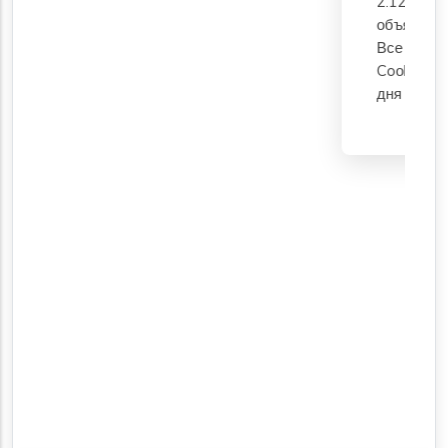
2.12, показали где поменять валюту,
объяснили расположение и ориентиры.
Все экскурсии заказала только через
CoоlТravel24, в том числе Луксор 2
дня +воздушный шар.