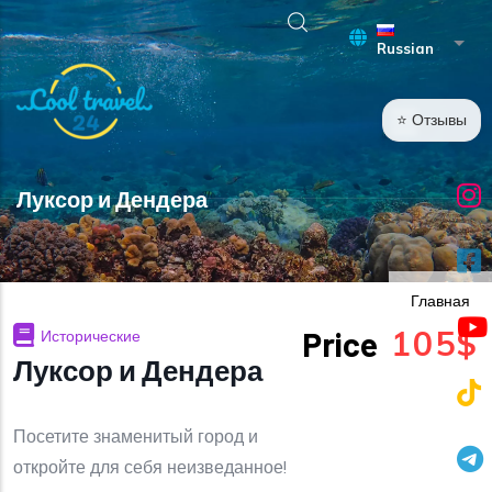
Перейти к основному содержанию
Спис
Russian
⭐ Отзывы
Луксор и Дендера
Главная
105$
Price
Исторические
Луксор и Дендера
Посетите знаменитый город и
откройте для себя неизведанное!