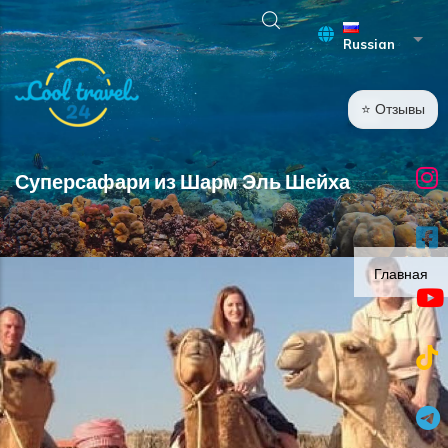
Перейти к основному содержанию
Спис
Russian
⭐ Отзывы
Суперсафари из Шарм Эль Шейха
Главная