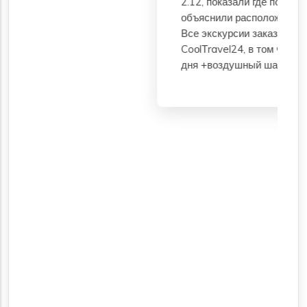
2.12, показали где поменять валюту,
объяснили расположение и ориентиры.
Все экскурсии заказала только через
CoоlТravel24, в том числе Луксор 2
дня +воздушный шар.